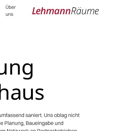
Über
uns
rung
nhaus
mfassend saniert. Uns oblag nicht
ie Planung, Baueingabe und
rem Netzwerk an Partnerbetrieben