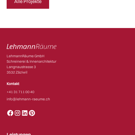
Alle Projekte
LehmannRäume GmbH
Schreinerei & Innenarchitektur
Langnaustrasse 3
3532 Zäziwil​​
Kontakt
+41 31 711 00 40
info@lehmann-raeume.ch
Leistungen