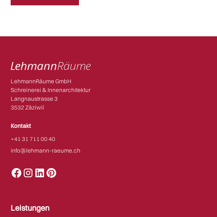
LehmannRäume GmbH
Schreinerei & Innenarchitektur
Langnaustrasse 3
3532 Zäziwil​​
Kontakt
+41 31 711 00 40
info@lehmann-raeume.ch
Leistungen