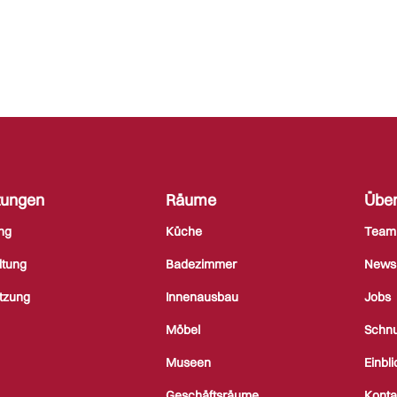
tungen
Räume
Über
ng
Küche
Team
ltung
Badezimmer
News
tzung
Innenausbau
Jobs
Möbel
Schnu
Museen
Einbl
Geschäftsräume
Konta