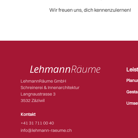
Wir freuen uns, dich kennenzulernen!
Leis
Planu
LehmannRäume GmbH
Schreinerei & Innenarchitektur
Gesta
Langnaustrasse 3
3532 Zäziwil​​
Umse
Kontakt
+41 31 711 00 40
info@lehmann-raeume.ch