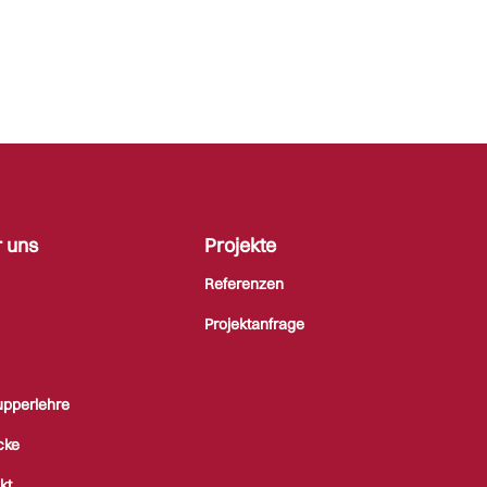
 uns
Projekte
Referenzen
Projektanfrage
pperlehre
icke
kt