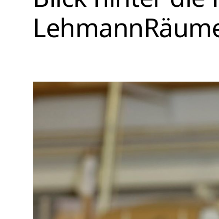
LehmannRäum