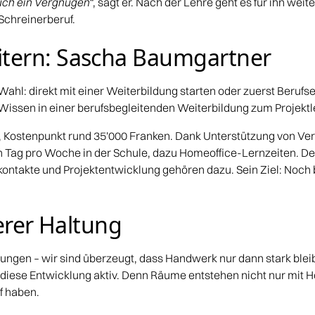
auch ein Vergnügen“
, sagt er. Nach der Lehre geht es für ihn weit
Schreinerberuf.
tern: Sascha Baumgartner
Wahl: direkt mit einer Weiterbildung starten oder zuerst Berufs
Wissen in einer berufsbegleitenden Weiterbildung zum Projektle
, Kostenpunkt rund 35'000 Franken. Dank Unterstützung von Ver
en Tag pro Woche in der Schule, dazu Homeoffice-Lernzeiten. Der
ontakte und Projektentwicklung gehören dazu. Sein Ziel: Noch bre
serer Haltung
ldungen – wir sind überzeugt, dass Handwerk nur dann stark bl
iese Entwicklung aktiv. Denn Räume entstehen nicht nur mit 
f haben.